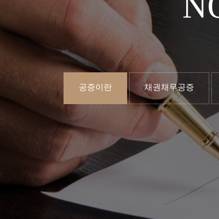
N
공증이란
채권채무공증